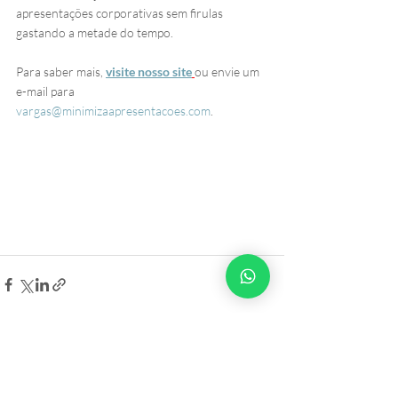
apresentações corporativas sem firulas 
gastando a metade do tempo.
Para saber mais, 
visite nosso site
ou envie um 
e-mail para 
vargas@minimizaapresentacoes.com
.
Posts Relacionados
Ver tudo