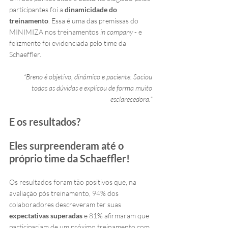
participantes foi a 
dinamicidade do 
treinamento
. Essa é uma das premissas do 
MINIMIZA nos treinamentos 
in company
 - e 
felizmente foi evidenciada pelo time da 
Schaeffler.
“Breno é objetivo, dinâmico e paciente. Saciou 
todas as dúvidas e explicou de forma muito 
esclarecedora.” 
E os resultados?
Eles surpreenderam até o 
próprio time da Schaeffler!
Os resultados foram tão positivos que, na 
avaliação pós treinamento, 94% dos 
colaboradores descreveram ter suas 
expectativas superadas
 e 81% afirmaram que 
participariam de um próximo treinamento com 