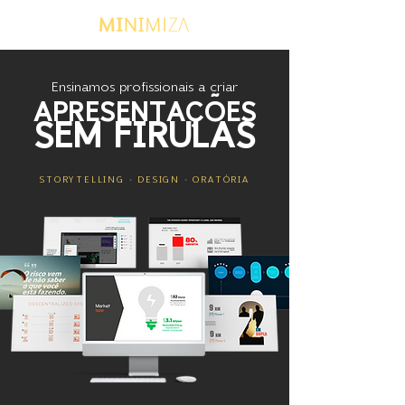
Ensinamos profissionais a criar
APRESENTAÇÕES
SEM FIRULAS
STORYTELLING
•
DESIGN
•
ORATÓRIA