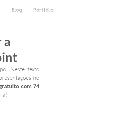
r
Blog
Portfólio
 a
oint
o. Neste texto 
presentações no 
gratuito com 74 
ira!