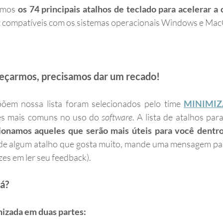
amos 
os 74 principais atalhos de teclado para acelerar a 
t
 compatíveis com os sistemas operacionais Windows e Mac
eçarmos, precisamos dar um recado!
õem nossa lista foram selecionados pelo time 
MINIMIZ
es mais comuns no uso do 
software
. A lista de atalhos par
ionamos aqueles que serão mais úteis para você dentr
a de algum atalho que gosta muito, mande uma mensagem pa
izes em ler seu feedback).
á?
nizada em duas partes: