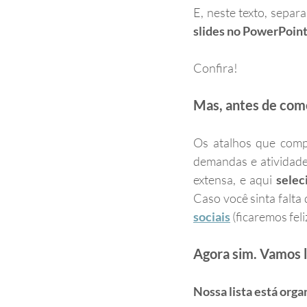
E, neste texto, separ
slides no PowerPoin
Confira!
Mas, antes de com
Os atalhos que comp
demandas e atividad
extensa, e aqui 
selec
Caso você sinta falt
sociais
 (ficaremos fel
Agora sim. Vamos l
Nossa lista está orga