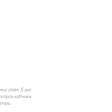
us slides. É por 
próprio software 
tempo.