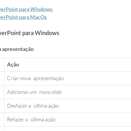
PowerPoint para Windows
PowerPoint para MacOs
PowerPoint para Windows
ua apresentação
Ação
Criar nova   apresentação
Adicionar um   novo slide
Desfazer a   última ação
​Refazer a   última ação