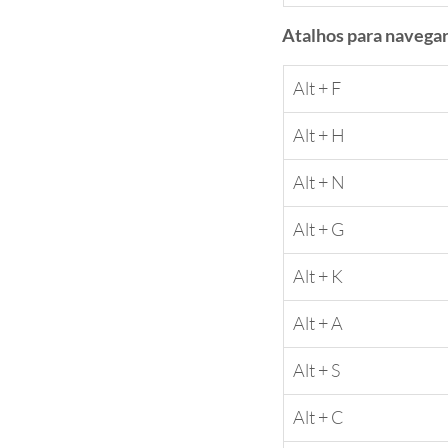
Atalhos para navegar
​Alt + F
​Alt + H
​Alt + N
​Alt + G
​Alt + K
​Alt + A
​Alt + S
​Alt + C