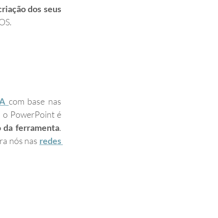
criação dos seus 
OS.
A
com base nas 
a o PowerPoint é 
o da ferramenta
. 
ra nós nas 
redes 