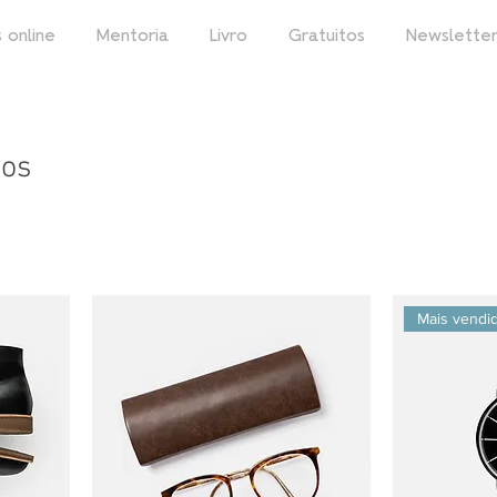
 online
Mentoria
Livro
Gratuitos
Newslette
tos
Mais vendi