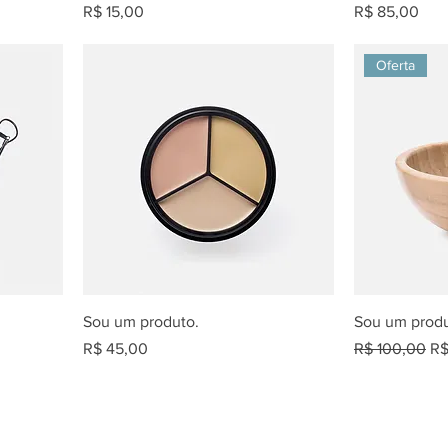
Preço
Preço
R$ 15,00
R$ 85,00
Oferta
Sou um produto.
Sou um produ
Preço
Preço normal
Pr
R$ 45,00
R$ 100,00
R$