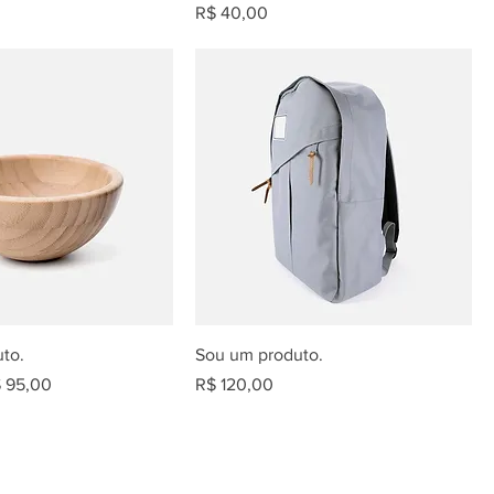
Preço
R$ 40,00
to.
Sou um produto.
eço promocional
Preço
 95,00
R$ 120,00