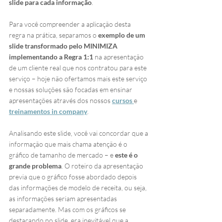
slide para cada informação
.
Para você compreender a aplicação desta 
regra na prática, separamos o 
exemplo de um 
slide transformado pelo MINIMIZA 
implementando a Regra 1:1
 na apresentação 
de um cliente real que nos contratou para este 
serviço – hoje não ofertamos mais este serviço 
e nossas soluções são focadas em ensinar 
apresentações através dos nossos 
cursos 
e 
treinamentos in company
. 
Analisando este slide, você vai concordar que a 
informação que mais chama atenção é o 
gráfico de tamanho de mercado – e 
este é o 
grande problema
. O roteiro da apresentação 
previa que o gráfico fosse abordado depois 
das informações de modelo de receita, ou seja, 
as informações seriam apresentadas 
separadamente. Mas com os gráficos se 
destacando no slide, era inevitável que a 