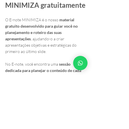
MINIMIZA gratuitamente
O E-note MINIMIZA é o nosso 
material 
gratuito desenvolvido para guiar você no 
planejamento e roteiro das suas 
apresentações
, ajudando-o a criar 
apresentações objetivas e estratégicas do 
primeiro ao último slide.
No E-note, você encontra uma 
sessão 
dedicada para planejar o conteúdo de cada 
slide 
da apresentação. Com este material, 
vai 
ser muito mais fácil e intuitivo aplicar a 
Regra 1:1 que você acabou de aprender
 nas 
suas apresentações.
Clique aqui 
e baixe gratuitamente agora 
mesmo.