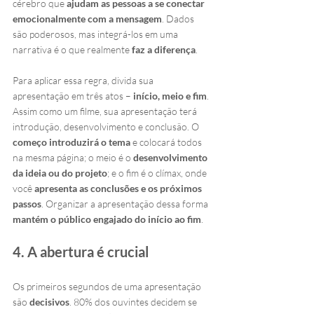
cérebro que 
ajudam as pessoas a se conectar 
emocionalmente com a mensagem
. Dados 
são poderosos, mas integrá-los em uma 
narrativa é o que realmente 
faz a diferença
.
Para aplicar essa regra, divida sua 
apresentação em três atos – 
início, meio e fim
. 
Assim como um filme, sua apresentação terá 
introdução, desenvolvimento e conclusão. O 
começo introduzirá o tema
 e colocará todos 
na mesma página; o meio é o 
desenvolvimento 
da ideia ou do projeto
; e o fim é o clímax, onde 
você 
apresenta as conclusões e os próximos 
passos
. Organizar a apresentação dessa forma 
mantém o público engajado do início ao fim
.
4. A abertura é crucial
Os primeiros segundos de uma apresentação 
são
 decisivos
. 80% dos ouvintes decidem se 