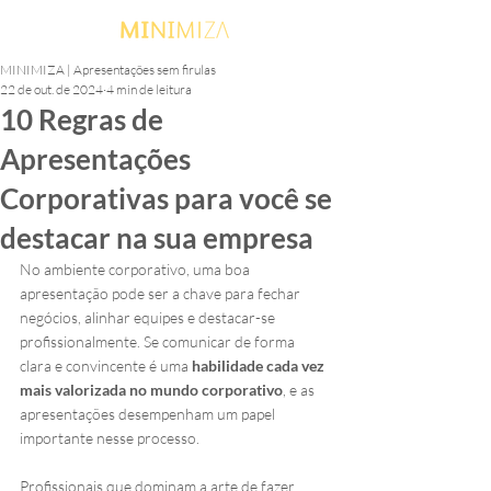
MINIMIZA | Apresentações sem firulas
22 de out. de 2024
4 min de leitura
10 Regras de
Apresentações
Corporativas para você se
destacar na sua empresa
No ambiente corporativo, uma boa 
apresentação pode ser a chave para fechar 
negócios, alinhar equipes e destacar-se 
profissionalmente.
 Se
 comunicar de forma 
clara e convincente é uma
 habilidade cada vez 
mais valorizada no mundo corporativo
, e as 
apresentações desempenham um papel 
importante nesse processo.
Profissionais que dominam a arte de fazer 