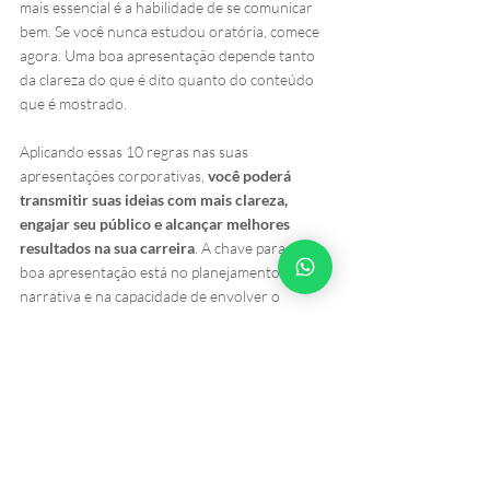
mais essencial é a habilidade de se comunicar 
bem. Se você nunca estudou oratória, comece 
agora. Uma boa apresentação depende tanto 
da clareza do que é dito quanto do conteúdo 
que é mostrado.
Aplicando essas 10 regras nas suas 
apresentações corporativas, 
você poderá 
transmitir suas ideias com mais clareza, 
engajar seu público e alcançar melhores 
resultados na sua carreira
. A chave para uma 
boa apresentação está no planejamento, na 
narrativa e na capacidade de envolver o 
público. Além disso, aprimorar suas habilidades 
de comunicação não é apenas um diferencial 
competitivo, mas uma necessidade no mundo 
corporativo.
Crie apresentações 
corporativas sem firulas 