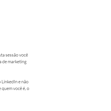
sta sessão você 
ta de marketing 
o LinkedIn e não 
 quem você é, o 