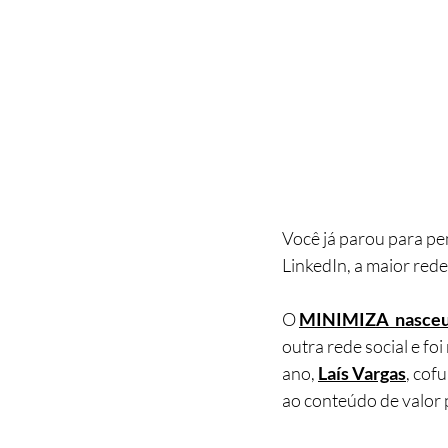
Você já parou para pe
LinkedIn, a maior rede
O 
MINIMIZA  nasceu
outra rede social e f
ano, 
Laís Vargas
, cof
ao conteúdo de valor 