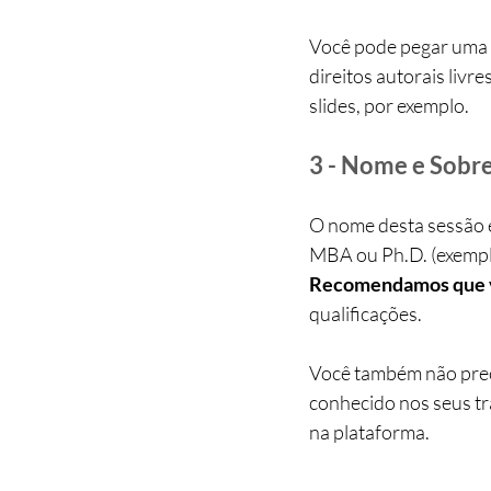
Você pode pegar uma 
direitos autorais livr
slides, por exemplo.
3 - Nome e Sob
O nome desta sessão é
MBA ou Ph.D. (exemplo:
Recomendamos que vo
qualificações.
Você também não preci
conhecido nos seus tr
na plataforma.