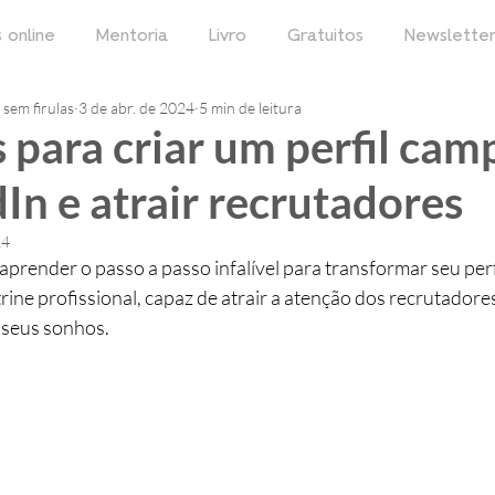
 online
Mentoria
Livro
Gratuitos
Newslette
sem firulas
3 de abr. de 2024
5 min de leitura
 para criar um perfil ca
In e atrair recrutadores
24
 aprender o passo a passo infalível para transformar seu perf
ine profissional, capaz de atrair a atenção dos recrutadores 
 seus sonhos.