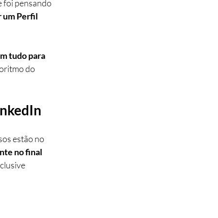
e foi pensando 
um Perfil 
em tudo para 
goritmo do 
inkedIn
os estão no 
te no final 
clusive 