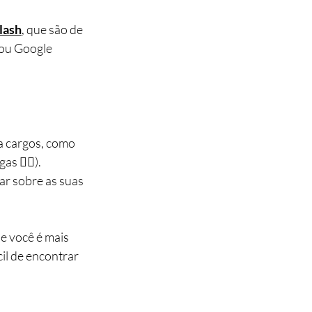
lash
, que são de 
 ou Google 
a cargos, como 
🏳️‍🌈). 
lar sobre as suas 
 você é mais 
il de encontrar 