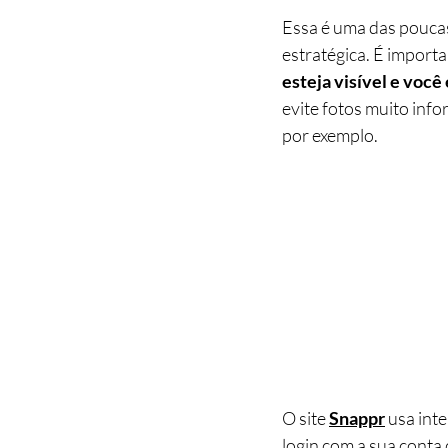
Essa é uma das poucas 
estratégica. É importa
esteja visível e você
evite fotos muito info
por exemplo.
O site 
Snappr
usa inte
login com a sua conta 