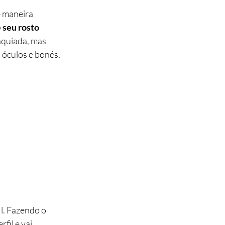
e maneira 
seu rosto 
aquiada, mas 
 óculos e bonés, 
il. Fazendo o 
fil e vai 