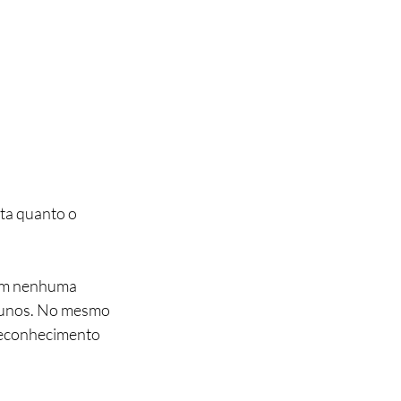
ta quanto o 
em nenhuma 
alunos. No mesmo 
reconhecimento 