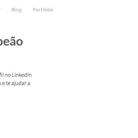
r
Blog
Portfólio
mpeão
il no LinkedIn 
e te ajudar a 