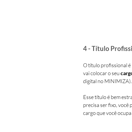
4 - Título Profiss
O título profissional
vai colocar o seu 
cargo
digital no MINIMIZA).
Esse título é bem estr
precisa ser fixo, voc
cargo que você ocupa 