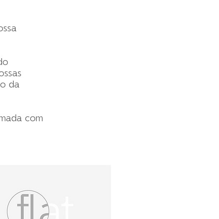
ossa
do
ossas
to da
tomada com