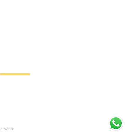
os:
coes.com
servados