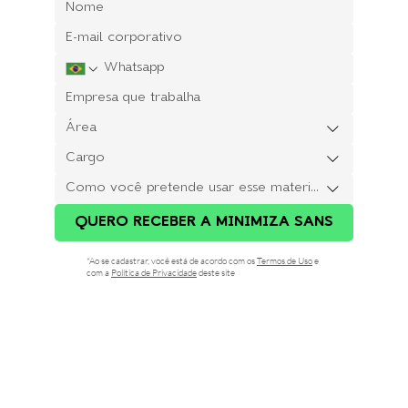
Área
Cargo
Como você pretende usar esse material?
QUERO RECEBER A MINIMIZA SANS
*Ao se cadastrar, você está de acordo com os
Termos de Uso
e
com a
Política de Privacidade
deste site