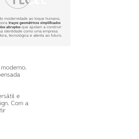
e moderno.
 pensada
sátil e
sign. Com a
tir