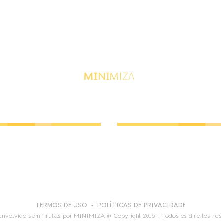
ato para empresas:
Contato para alun
nimizaapresentacoes.com
adm@minimizaapresenta
(21) 98320-5959
(21) 97118-7201
TERMOS DE USO
•
POLÍTICAS DE PRIVACIDADE
envolvido sem firulas por MINIMIZA © Copyright 2018 | Todos os direitos re