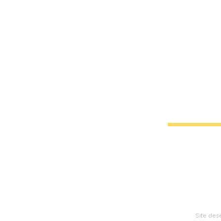
Cont
vargas@mi
Site des