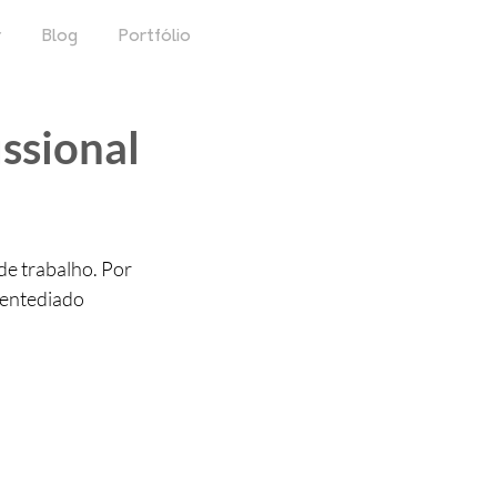
r
Blog
Portfólio
ssional
e trabalho. Por 
 entediado 