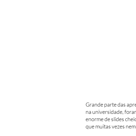
Grande parte das apre
na universidade, fora
enorme de slides chei
que muitas vezes nem e