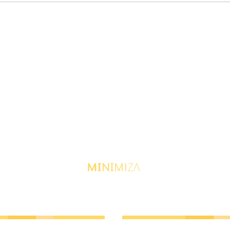
O erro comum que faz sua
Pare 
equipe duvidar da sua
a IA 
liderança (e como resolver
por 
esse problema hoje)