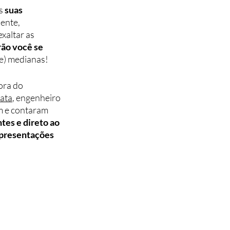
s 
suas 
ente, 
xaltar as 
ão você se 
e) medianas!
ora do 
ata
, engenheiro 
m e contaram 
tes e direto ao 
apresentações 