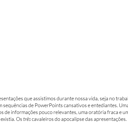
sentações que assistimos durante nossa vida, seja no trabal
m sequências de PowerPoints cansativos e entediantes. Um
os de informações pouco relevantes, uma oratória fraca e um 
xistia. Os 
três 
cavaleiros do apocalipse das apresentações.