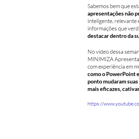
Sabemos bem que est
apresentações não p
inteligente, relevante 
informações que verd
destacar dentro da 
No vídeo dessa seman
MINIMIZA Apresentaçõe
com experiência em mu
como o PowerPoint e a
ponto mudaram suas 
mais eficazes, cativa
https://www.youtube