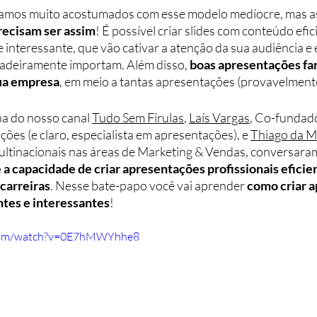
amos muito acostumados com esse modelo medíocre, mas a
recisam ser assim
! É possível criar slides com conteúdo efici
e interessante, que vão cativar a atenção da sua audiência e e
adeiramente importam. Além disso, 
boas apresentações far
sua empresa
, em meio a tantas apresentações (provavelment
a do nosso canal 
Tudo Sem Firulas
, 
Laís Vargas
, Co-fundad
s (e claro, especialista em apresentações), e 
Thiago da M
ltinacionais nas áreas de Marketing & Vendas, conversara
 capacidade de criar apresentações profissionais eficien
carreiras
. Nesse bate-papo você vai aprender 
como criar 
ntes e interessantes
!
.com/watch?v=0E7hMWYhhe8