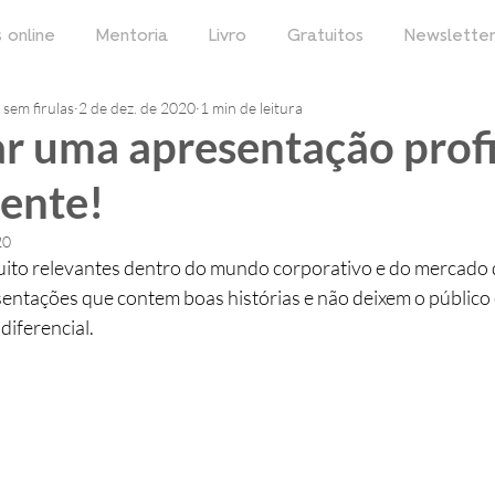
 online
Mentoria
Livro
Gratuitos
Newslette
sem firulas
2 de dez. de 2020
1 min de leitura
ar uma apresentação profi
iente!
20
ito relevantes dentro do mundo corporativo e do mercado d
esentações que contem boas histórias e não deixem o público
iferencial. 