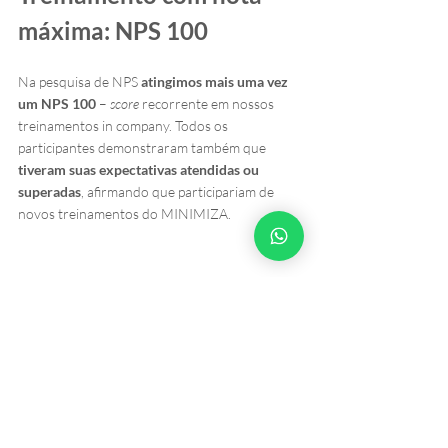
máxima: NPS 100
Na pesquisa de NPS 
atingimos mais uma vez 
um NPS 100
 – 
score
 recorrente em nossos 
treinamentos in company. Todos os 
participantes demonstraram também que 
tiveram suas expectativas atendidas ou 
superadas
, afirmando que participariam de 
novos treinamentos do MINIMIZA.
Essa avaliação demonstra a 
alta confiança dos 
participantes em recomendar os 
treinamentos do MINIMIZA
 para amigos e 