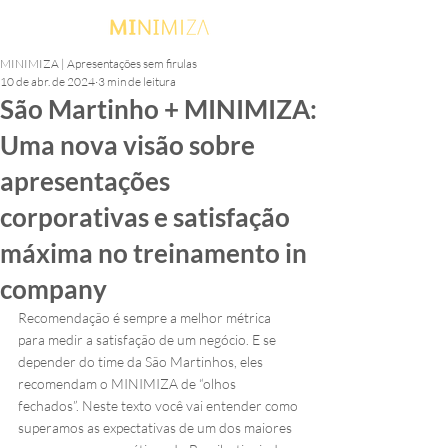
MINIMIZA | Apresentações sem firulas
10 de abr. de 2024
3 min de leitura
São Martinho + MINIMIZA:
Uma nova visão sobre
apresentações
corporativas e satisfação
máxima no treinamento in
company
Recomendação é sempre a melhor métrica 
para medir a satisfação de um negócio. E se 
depender do time da São Martinhos, eles 
recomendam o MINIMIZA de “olhos 
fechados”. Neste texto você vai entender como 
superamos as expectativas de um dos maiores 