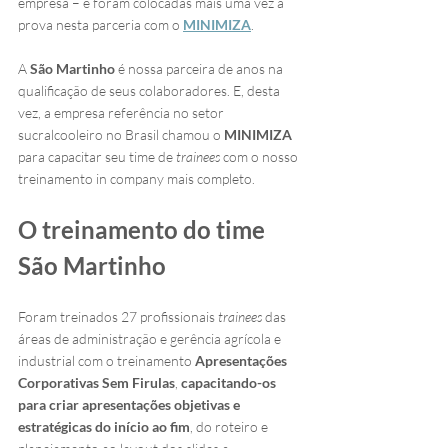
empresa – e foram colocadas mais uma vez à 
prova nesta parceria com o 
MINIMIZA
.
A 
São Martinho
 é nossa parceira de anos na 
qualificação de seus colaboradores. E, desta 
vez, a empresa referência no setor 
sucralcooleiro no Brasil chamou o 
MINIMIZA
para capacitar seu time de 
trainees
 com o nosso 
treinamento in company mais completo.
O treinamento do time 
São Martinho
Foram treinados 27 profissionais 
trainees
 das 
áreas de administração e gerência agrícola e 
industrial com o treinamento 
Apresentações 
Corporativas Sem Firulas
, 
capacitando-os 
para criar apresentações objetivas e 
estratégicas do início ao fim
, do roteiro e 