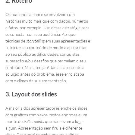
2. Roteiro
Os humanos amam e se envolvem com 
histórias muito mais que com dados, números 
e fatos, por exemplo. Use dessa estratégia para 
se conectar com sua audiência. Aplique 
técnicas de 
storytelling
 em suas apresentações e 
roteirize seu conteúdo de modo a apresentar 
ao seu público as dificuldades, conquistas, 
superação e/ou desafios que permeiam o seu 
conteúdo. Mas atenção! Jamais apresente a 
solução antes do problema, esse erro acaba 
com o clímax da sua apresentação.
3. Layout dos slides
A maioria dos apresentadores enche os slides 
com gráficos complexos, textos enormes e um 
monte de 
bullet points
 que não levam a lugar 
algum. Apresentação sem firula é diferente 
disso. Caso você perceba que seus slides 