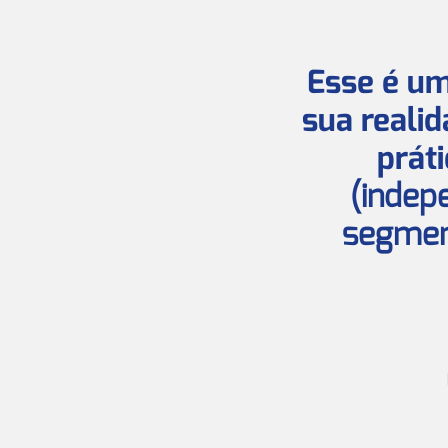
Esse é um
sua reali
prát
(indep
segmen