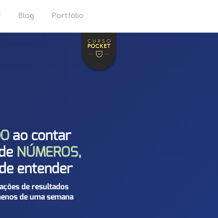
r
Blog
Portfólio
DO
ao contar
 de
NÚMEROS,
de entender
ações de resultados
enos de uma semana