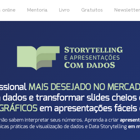
 online
Mentoria
Livro
Gratuitos
Newslette
issional
MAIS DESEJADO NO MERCA
m dados e transformar slides cheios
GRÁFICOS
em apresentações fáceis 
 não sabem interpretar seus números. Aprenda a criar
apresent
cas práticas de visualização de dados e Data Storytelling
em m