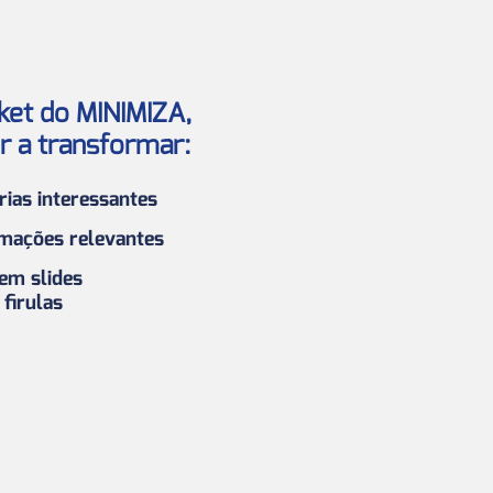
ket do MINIMIZA,
r a transformar:
ias interessantes
mações relevantes
 em slides
 firulas