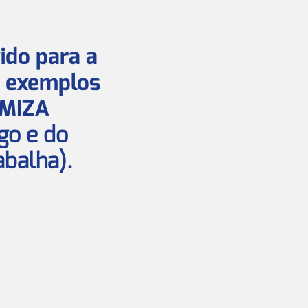
ido para a
m exemplos
IMIZA
go e do
balha).