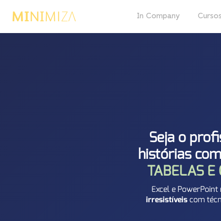
In Company
Cursos
Seja o prof
histórias co
TABELAS E 
Excel e PowerPoint
irresistíveis
com técni